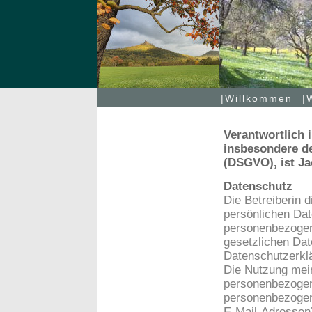
|Willkommen
|
Verantwortlich 
insbesondere d
(DSGVO), ist J
Datenschutz
Die Betreiberin 
persönlichen Dat
personenbezogen
gesetzlichen Dat
Datenschutzerkl
Die Nutzung mein
personenbezogen
personenbezogen
E-Mail-Adressen)