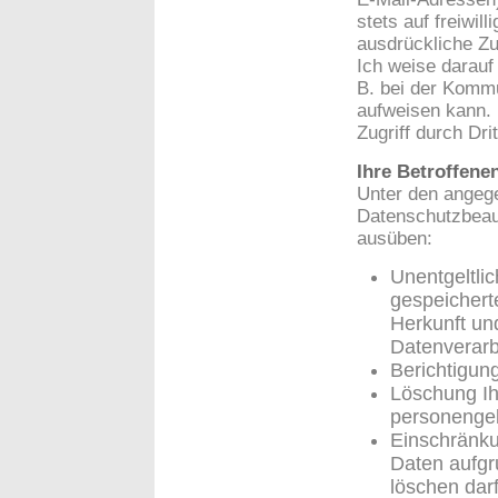
stets auf freiwil
ausdrückliche Zu
Ich weise darauf
B. bei der Kommu
aufweisen kann. 
Zugriff durch Dri
Ihre Betroffene
Unter den angeg
Datenschutzbeauf
ausüben:
Unentgeltlic
gespeicher
Herkunft un
Datenverarb
Berichtigun
Löschung Ih
personenge
Einschränku
Daten aufgru
löschen dar