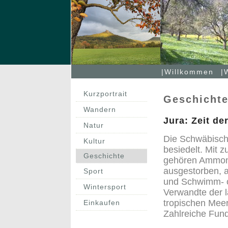
|Willkommen
|
Kurzportrait
Geschicht
Wandern
Jura: Zeit de
Natur
Die Schwäbische
Kultur
besiedelt. Mit 
Geschichte
gehören Ammoni
ausgestorben, a
Sport
und Schwimm- od
Wintersport
Verwandte der l
tropischen Meer
Einkaufen
Zahlreiche Fund