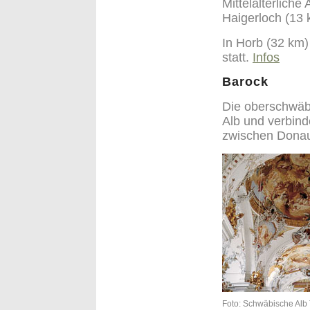
Mittelalterliche
Haigerloch (13 
In Horb (32 km) 
statt.
Infos
Barock
Die oberschwäbi
Alb und verbind
zwischen Dona
F
oto: Schwäbische Alb