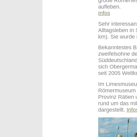
große Römerfest
aufleben.
Infos
Sehr interessan
Alltagsleben i
km). Sie wurde i
Bekanntestes B
zweifelsohne de
Süddeutschland
sich Obergerman
seit 2005 Welt
Im Limesmuseum
Römermuseum Sü
Provinz Rätien
rund um das mil
dargestellt.
Info