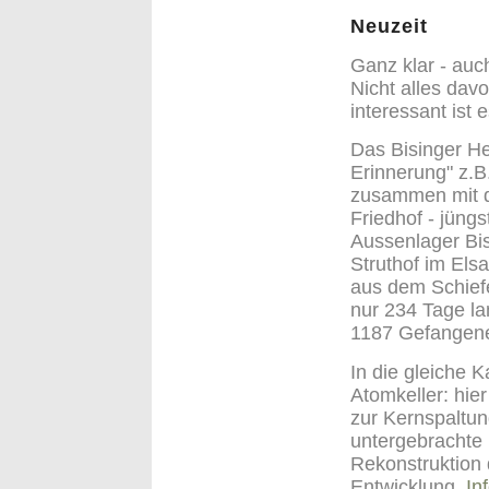
Neuzeit
Ganz klar - auc
Nicht alles dav
interessant ist 
Das Bisinger H
Erinnerung" z.B.
zusammen mit d
Friedhof - jüng
Aussenlager Bi
Struthof im Els
aus dem Schief
nur 234 Tage l
1187 Gefangen
In die gleiche 
Atomkeller: hie
zur Kernspaltun
untergebrachte 
Rekonstruktion
Entwicklung.
In