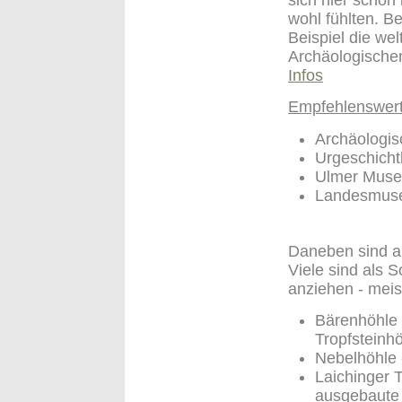
wohl fühlten. Be
Beispiel die w
Archäologischen
Infos
Empfehlenswert
Archäologi
Urgeschich
Ulmer Mus
Landesmuse
Daneben sind a
Viele sind als
anziehen - meist
Bärenhöhle 
Tropfsteinh
Nebelhöhle 
Laichinger 
ausgebaute 