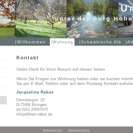
U
unter der Burg Hohe
|Willkommen
|Schwäbische Alb
|A
|Wohnung
Kontakt
Vielen Dank für Ihren Besuch auf diesen Seiten.
Wenn Sie Fragen zur Wohnung haben oder sie buchen möcht
Sie per E-Mail, Telefon oder auf dem Postweg Kontakt aufne
Jacqueline Rabus
Ebersbergstr. 20
D-72406 Bisingen
tel 0151-20047470
info(at)fewo-rabus.de
Impressum
-
Datenschutz