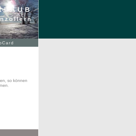
rlaub
nzollern
lbCard
en, so können
hmen.